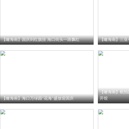
【瞰海南】国庆到红旗挂 海口街头一路飘红
【瞰海南】三亚
【瞰海南】航拍
【瞰海南】海口万绿园“花海”盛放迎国庆
开馆