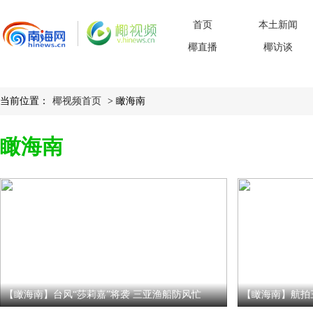
首页
本土新闻
椰直播
椰访谈
当前位置：
椰视频首页
> 瞰海南
瞰海南
【瞰海南】台风“莎莉嘉”将袭 三亚渔船防风忙
【瞰海南】航拍