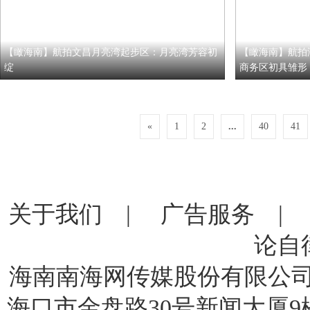
【瞰海南】航拍文昌月亮湾起步区：月亮湾芳容初
【瞰海南】航拍
绽
商务区初具雏形
«
1
2
...
40
41
关于我们
|
广告服务
论自
海南南海网传媒股份有限公司 版
海口市金盘路30号新闻大厦9楼 电