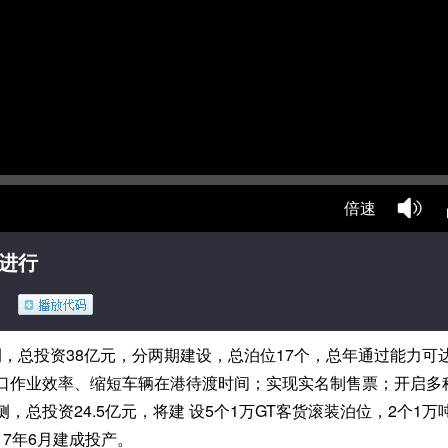
倍速
进行
资38亿元，分两期建设，总泊位17个，总年通过能力可达270
高港口作业效率、缩短车辆在港待渡时间；实现实名制售票；开启
内侧，总投资24.5亿元，将建 设5个1万GT客货滚装泊位，2个
17年6月建成投产。