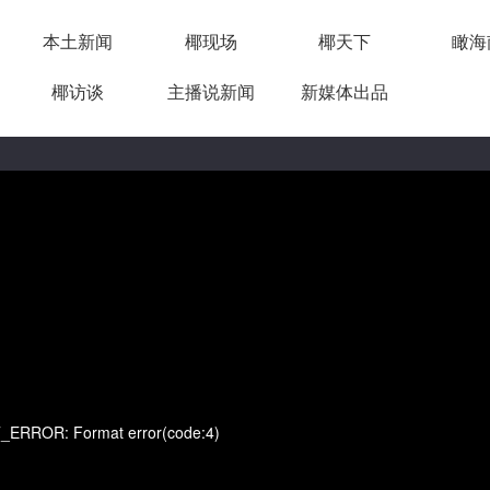
本土新闻
椰现场
椰天下
瞰海
椰访谈
主播说新闻
新媒体出品
12:49
RROR: Format error(code:4)