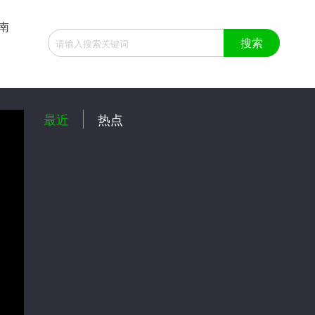
南
:58
最近
热点