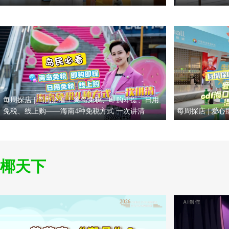
每周探店 | 岛民必看！离岛免税、即购即提、日用
免税、线上购——海南4种免税方式 一次讲清
每周探店 | 爱
椰天下