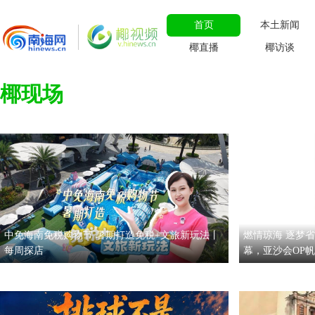
首页
本土新闻
椰直播
椰访谈
椰现场
中免海南免税购物节 暑期打造免税+文旅新玩法丨
燃情琼海 逐梦
每周探店
幕，亚沙会OP