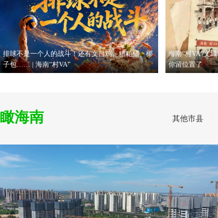
排球不是一个人的战斗！还有文昌鸡、糟粕醋、椰
海南“村VA”文
子包…… | 海南“村VA”
你留位置了
瞰海南
其他市县