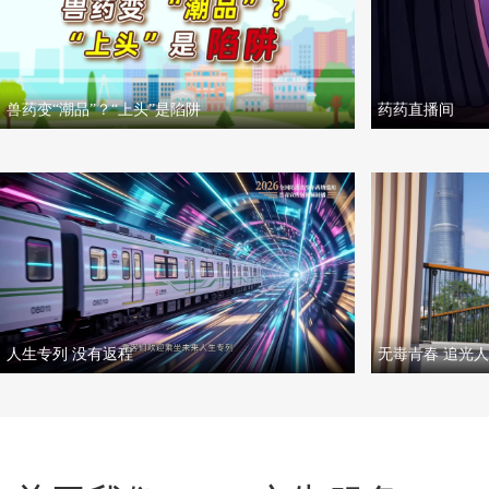
兽药变“潮品”？“上头”是陷阱
药药直播间
人生专列 没有返程
无毒青春 追光