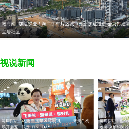
瞰海南 | 加速蝶变！海口丁村片区城市更新加速推进 全力打造
宜居社区
视说新闻
每周探店｜飞美兰·游景区·享好礼！——来美兰机
每周探店｜鎏金
场开启五一限定“FINE DAY”
攻略 来解锁海