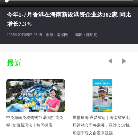
今年1-7月香港在海南新设港资企业达382家 同比
增长7.3%
2025年09月09日 23:19 来源：
南海网
编辑：陈明初
最近
燃情琼海 逐梦省运｜海南省第七
中免海南免税购物节 暑期打造免
届运动会即将启幕，亚沙会OP帆
税+文旅新玩法丨每周探店
船冠军程文俞发来祝福