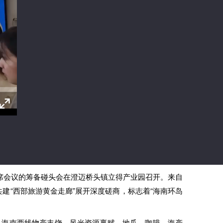
联席会议的筹备碰头会在澄迈桥头镇立得产业园召开。来自
建“西部旅游黄金走廊”展开深度磋商，标志着“海南环岛
为，海南西线物产丰饶、风光资源禀赋，地瓜、咖啡、海产