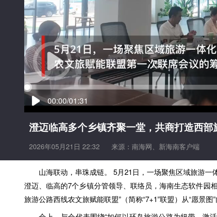
00:00/01:31
澄迈临高多个乡镇齐聚一堂，共商打造西部旅
2026年05月21日 22:32
来源：
南海网、新海南客户端
山海联动，串珠成链。 5月21日，一场聚焦区域旅游
澄迈、临高的7个乡镇分管领导、联络员，海南生态软件园相
旅游公路西线农文旅赋能联盟”（简称“7+1”联盟）从“愿景图
会上，与会代表围绕“如何以环岛旅游公路为纽带，激活