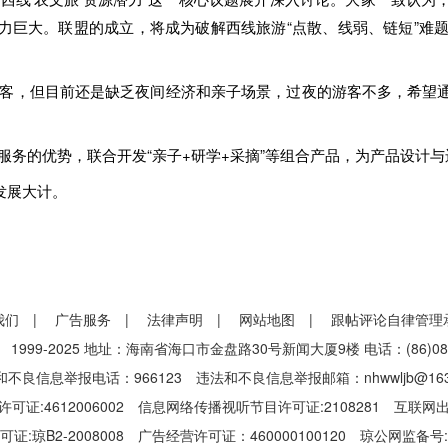
巨大。联盟的成立，将成为破解西线旅游“点散、线弱、链短”难题，实
游客，但目前还是缺乏夜间经济和亲子场景，过夜的游客不多，希望
服务的优势，联合开发“亲子+研学+采摘”等组合产品，为产品设计与
发展大计。
我们
|
广告服务
|
法律声明
|
网站地图
|
跟帖评论自律管理
-2025 地址：海南省海口市金盘路30号新闻大厦9楼 电话：(86)0898-6
不良信息举报电话：966123 违法和不良信息举报邮箱：nhwwljb@163
证:4612006002 信息网络传播视听节目许可证:2108281 互联网
琼B2-2008008 广告经营许可证：460000100120 琼公网监备号:46