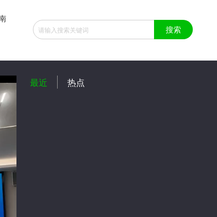
南
:10
最近
热点