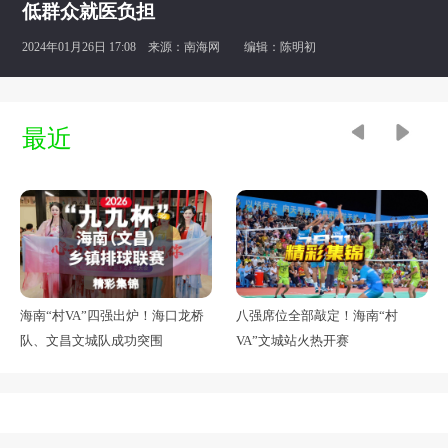
低群众就医负担
2024年01月26日 17:08 来源：
南海网
编辑：陈明初
最近
海南“村VA”四强出炉！海口龙桥
八强席位全部敲定！海南“村
队、文昌文城队成功突围
VA”文城站火热开赛