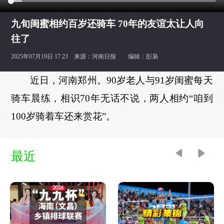
九旬闺蜜相约百岁还骑车 70年的友谊太让人向
往了
2025年07月19日 17:23 来源：
河南日报
编辑：彭枭
近日，河南郑州。90岁老人与91岁闺蜜每天
骑车晨练，相识70年无话不说，两人相约“咱到
100岁骑着车还来赏花”。
最近