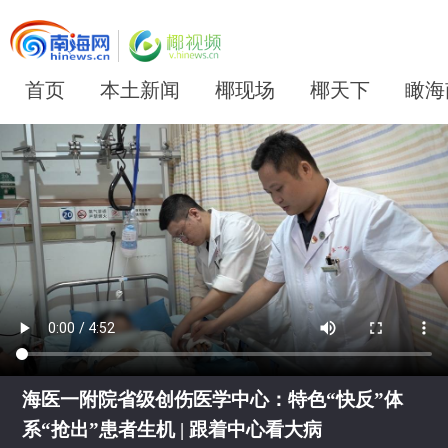
首页
本土新闻
椰现场
椰天下
瞰海
海医一附院省级创伤医学中心：特色“快反”体
系“抢出”患者生机 | 跟着中心看大病