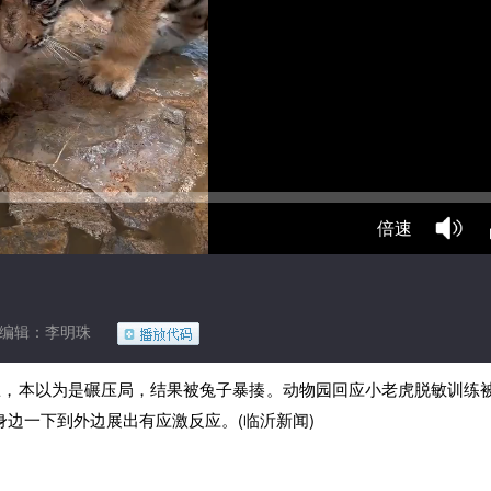
倍速
编辑：李明珠
练，本以为是碾压局，结果被兔子暴揍。动物园回应小老虎脱敏训练
边一下到外边展出有应激反应。(临沂新闻)