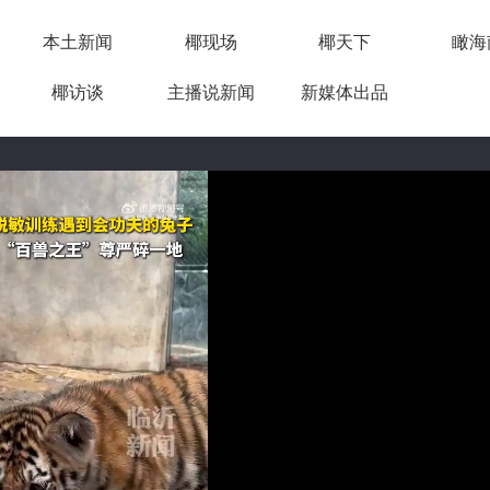
本土新闻
椰现场
椰天下
瞰海
椰访谈
主播说新闻
新媒体出品
02:54