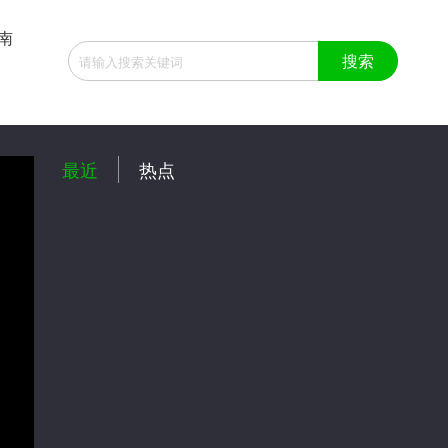
南
:49
最近
热点