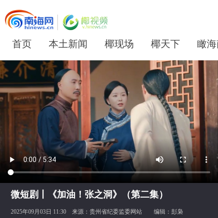
首页
本土新闻
椰现场
椰天下
瞰海
微短剧丨《加油！张之洞》（第二集）
2025年09月03日 11:30 来源：
贵州省纪委监委网站
编辑：彭枭