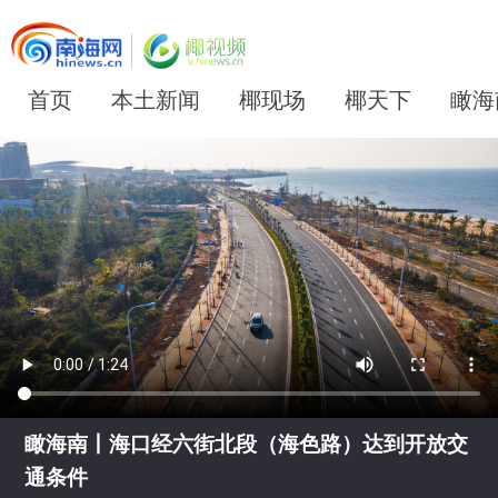
首页
本土新闻
椰现场
椰天下
瞰海
瞰海南丨海口经六街北段（海色路）达到开放交
通条件