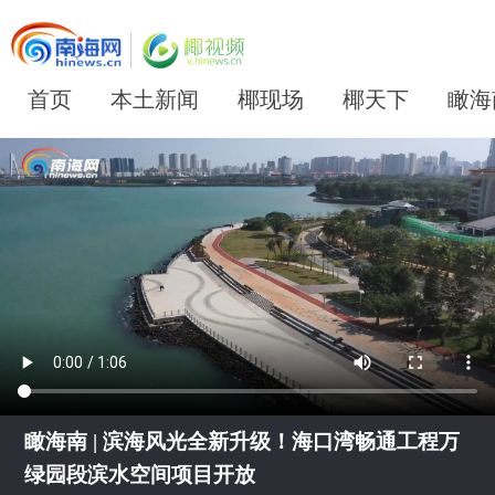
首页
本土新闻
椰现场
椰天下
瞰海
瞰海南 | 滨海风光全新升级！海口湾畅通工程万
绿园段滨水空间项目开放