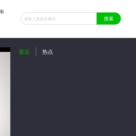
南
:41
最近
热点