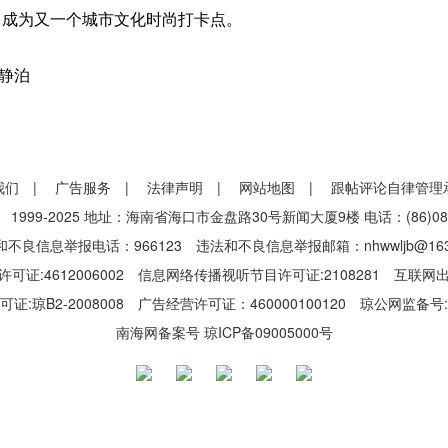
，成为又一个城市文化时尚打卡点。
静泊
我们
|
广告服务
|
法律声明
|
网站地图
|
跟帖评论自律管理
-2025 地址：海南省海口市金盘路30号新闻大厦9楼 电话：(86)0898-6
不良信息举报电话：966123 违法和不良信息举报邮箱：nhwwljb@163
证:4612006002 信息网络传播视听节目许可证:2108281 互联网
琼B2-2008008 广告经营许可证：460000100120 琼公网监备号:46
南海网备案号
琼ICP备09005000号