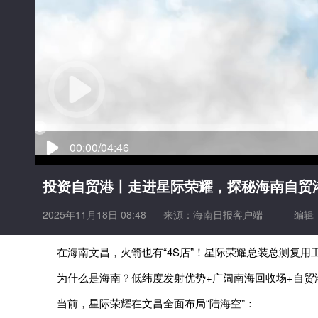
00:00/04:46
投资自贸港丨走进星际荣耀，探秘海南自贸港
2025年11月18日 08:48
来源：
海南日报客户端
编辑
在海南文昌，火箭也有“4S店”！星际荣耀总装总测复用
为什么是海南？低纬度发射优势+广阔南海回收场+自贸
当前，星际荣耀在文昌全面布局“陆海空”：