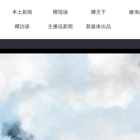
本土新闻
椰现场
椰天下
瞰海
椰访谈
主播说新闻
新媒体出品
03:39