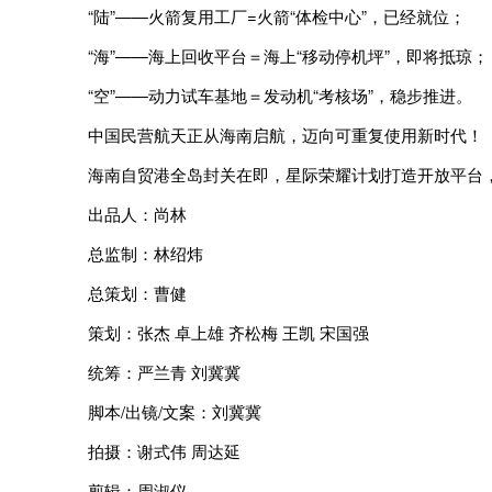
“陆”——火箭复用工厂=火箭“体检中心”，已经就位；
“海”——海上回收平台＝海上“移动停机坪”，即将抵琼；
“空”——动力试车基地＝发动机“考核场”，稳步推进。
中国民营航天正从海南启航，迈向可重复使用新时代！
海南自贸港全岛封关在即，星际荣耀计划打造开放平台，推
出品人：尚林
总监制：林绍炜
总策划：曹健
策划：张杰 卓上雄 齐松梅 王凯 宋国强
统筹：严兰青 刘冀冀
脚本/出镜/文案：刘冀冀
拍摄：谢式伟 周达延
剪辑：周淑仪