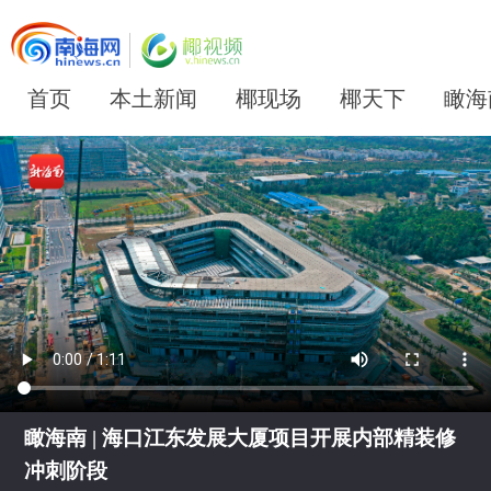
首页
本土新闻
椰现场
椰天下
瞰海
瞰海南 | 海口江东发展大厦项目开展内部精装修
冲刺阶段