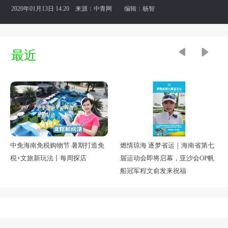
2020年01月13日 14:20 来源：
中青网
编辑：杨智
最近
燃情琼海 逐梦省运｜海南省第七
中免海南免税购物节 暑期打造免
届运动会即将启幕，亚沙会OP帆
税+文旅新玩法丨每周探店
船冠军程文俞发来祝福