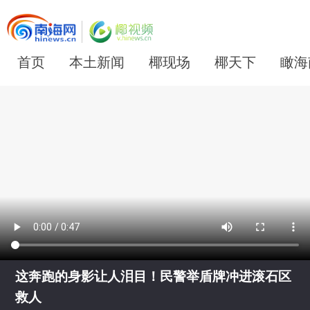
首页
本土新闻
椰现场
椰天下
瞰海
这奔跑的身影让人泪目！民警举盾牌冲进滚石区
救人