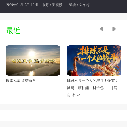
2020年01月13日 10:41 来源：
梨视频
编辑：朱冬梅
最近
瑞溪风华 逐梦新章
排球不是一个人的战斗！还有文
昌鸡、糟粕醋、椰子包…… | 海
南“村VA”