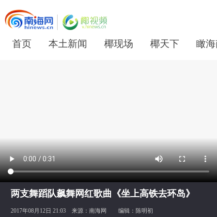
首页
本土新闻
椰现场
椰天下
瞰海
两支舞蹈队飙舞网红歌曲《坐上高铁去环岛》
2017年08月12日 21:03 来源：
南海网
编辑：陈明初