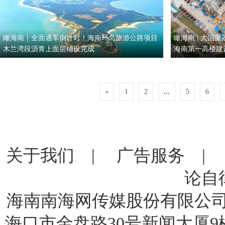
瞰海南｜全面通车倒计时！海南环岛旅游公路项目
瞰海南 | 大国
木兰湾段沥青上面层铺设完成
海南第一高楼建
«
1
2
...
5
6
关于我们
|
广告服务
论自
海南南海网传媒股份有限公司 版
海口市金盘路30号新闻大厦9楼 电