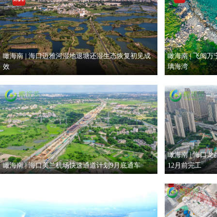
瞰海南 | 海口迈雅河湿地退塘还湿生态恢复初见成
瞰海南 | 飞阅
效
璃海湾
瞰海南 | 海口
瞰海南 | 海口美兰机场快速通道计划9月底通车
12月前完工