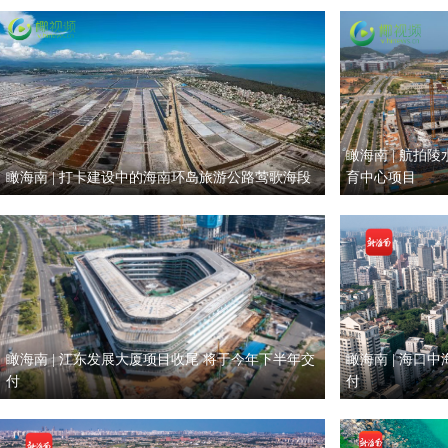
瞰海南 | 航拍
瞰海南 | 打卡建设中的海南环岛旅游公路莺歌海段
育中心项目
瞰海南 | 江东发展大厦项目收尾 将于今年下半年交
瞰海南 | 海口
付
付